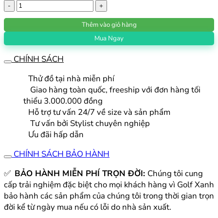
[Mới]
Áo
Thêm vào giỏ hàng
Polo
Golf
Mua Ngay
nam
CHÍNH SÁCH
Noressy
chính
Thử đồ tại nhà miễn phí
hãng
Giao hàng toàn quốc, freeship với đơn hàng tối
phối
thiểu 3.000.000 đồng
hoạ
Hỗ trợ tư vấn 24/7 về size và sản phẩm
tiết
Tư vấn bởi Stylist chuyên nghiệp
chữ
Ưu đãi hấp dẫn
cực
đẹp
CHÍNH SÁCH BẢO HÀNH
2023
NRSPLM1027
✅
BẢO HÀNH MIỄN PHÍ TRỌN ĐỜI:
Chúng tôi cung
số
cấp trải nghiệm đặc biệt cho mọi khách hàng vì Golf Xanh
lượng
bảo hành các sản phẩm của chúng tôi trong thời gian trọn
đời kể từ ngày mua nếu có lỗi do nhà sản xuất.