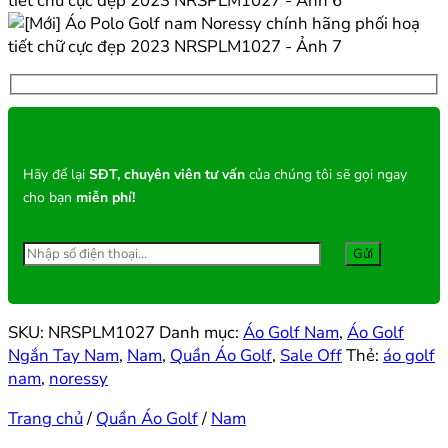
Hãy để lại
SĐT, chuyên viên tư vấn
của chúng tôi sẽ gọi ngay
cho bạn
miễn phí!
SKU:
NRSPLM1027
Danh mục:
Áo Golf Nam
,
Áo Golf
Ngắn Tay Nam
,
Nam
,
Quần Áo Golf
,
Sale Off
Thẻ:
áo golf
nam
,
noressy
Trang chủ
/
Quần Áo Golf
/
Nam