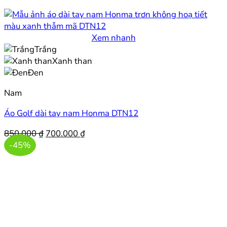
Xem nhanh
Trắng
Xanh than
Đen
Nam
Áo Golf dài tay nam Honma DTN12
Giá
Giá
850.000
₫
700.000
₫
gốc
hiện
-45%
là:
tại
850.000 ₫.
là:
700.000 ₫.