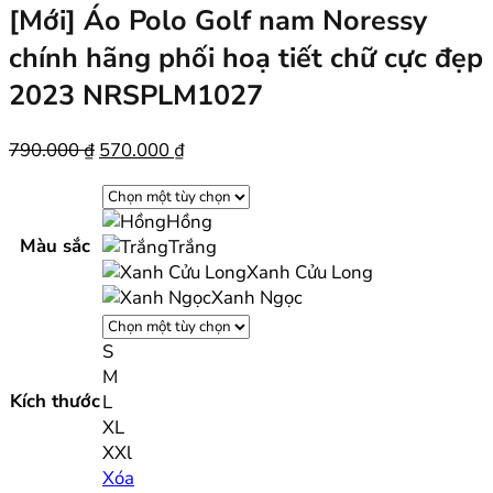
[Mới] Áo Polo Golf nam Noressy
chính hãng phối hoạ tiết chữ cực đẹp
2023 NRSPLM1027
Giá
Giá
790.000
₫
570.000
₫
gốc
hiện
là:
tại
Hồng
790.000 ₫.
là:
Màu sắc
Trắng
570.000 ₫.
Xanh Cửu Long
Xanh Ngọc
S
M
Kích thước
L
XL
XXl
Xóa