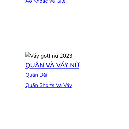
Áo Khoác Và Gile
QUẦN VÀ VÁY NỮ
Quần Dài
Quần Shorts Và Váy