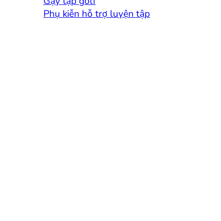
Gậy tập golf
Phụ kiễn hỗ trợ luyện tập