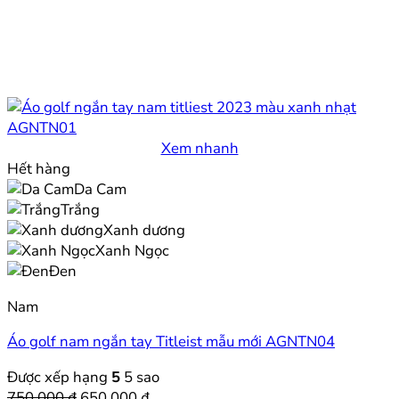
Xem nhanh
Hết hàng
Da Cam
Trắng
Xanh dương
Xanh Ngọc
Đen
Nam
Áo golf nam ngắn tay Titleist mẫu mới AGNTN04
Được xếp hạng
5
5 sao
Giá
Giá
750.000
₫
650.000
₫