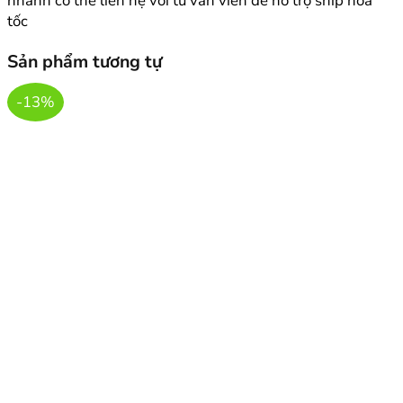
nhanh có thể liên hệ với tư vấn viên để hỗ trợ ship hoả
tốc
Sản phẩm tương tự
-13%