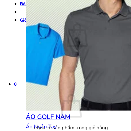
Đăng nhập
Giỏ hàng /
0
₫
0
Chưa có sản phẩm trong giỏ hàng.
Quay trở lại cửa hàng
0
Giỏ hàng
ÁO GOLF NAM
Áo Ngắn Tay
Chưa có sản phẩm trong giỏ hàng.