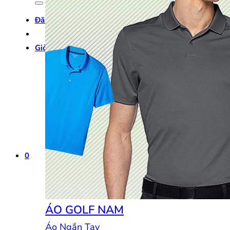
Đăng nhập
Giỏ hàng /
0
₫
0
0
ÁO GOLF NAM
Áo Ngắn Tay