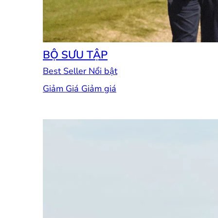
BỘ SƯU TẬP
Best Seller
Giảm Giá